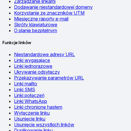
Zarządzanie linkami
Dodawanie niestandardowej domeny
Korzystanie ze znaczników UTM
Miesięczne raporty e-mail
Skróty klawiaturowe
O planie bezpłatnym
Funkcje linków
Niestandardowe adresy URL
Linki wygasające
Linki jednorazowe
Ukrywanie odsyłaczy
Przekazywanie parametrów URL
Linki mailto
Linki SMS
Linki połączeń
Linki WhatsApp
Linki chronione hasłem
Wyłączenie linku
Usunięcie linku
Usunięcie wszystkich linków
Duplikowanie linku