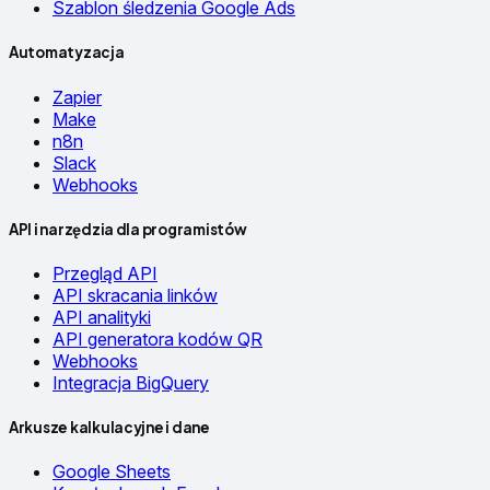
Szablon śledzenia Google Ads
Automatyzacja
Zapier
Make
n8n
Slack
Webhooks
API i narzędzia dla programistów
Przegląd API
API skracania linków
API analityki
API generatora kodów QR
Webhooks
Integracja BigQuery
Arkusze kalkulacyjne i dane
Google Sheets