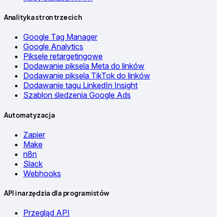
Analityka stron trzecich
Google Tag Manager
Google Analytics
Piksele retargetingowe
Dodawanie piksela Meta do linków
Dodawanie piksela TikTok do linków
Dodawanie tagu LinkedIn Insight
Szablon śledzenia Google Ads
Automatyzacja
Zapier
Make
n8n
Slack
Webhooks
API i narzędzia dla programistów
Przegląd API