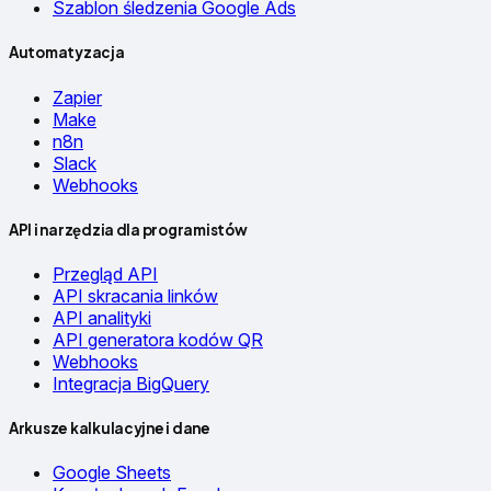
Szablon śledzenia Google Ads
Automatyzacja
Zapier
Make
n8n
Slack
Webhooks
API i narzędzia dla programistów
Przegląd API
API skracania linków
API analityki
API generatora kodów QR
Webhooks
Integracja BigQuery
Arkusze kalkulacyjne i dane
Google Sheets