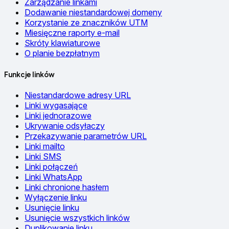
Zarządzanie linkami
Dodawanie niestandardowej domeny
Korzystanie ze znaczników UTM
Miesięczne raporty e-mail
Skróty klawiaturowe
O planie bezpłatnym
Funkcje linków
Niestandardowe adresy URL
Linki wygasające
Linki jednorazowe
Ukrywanie odsyłaczy
Przekazywanie parametrów URL
Linki mailto
Linki SMS
Linki połączeń
Linki WhatsApp
Linki chronione hasłem
Wyłączenie linku
Usunięcie linku
Usunięcie wszystkich linków
Duplikowanie linku