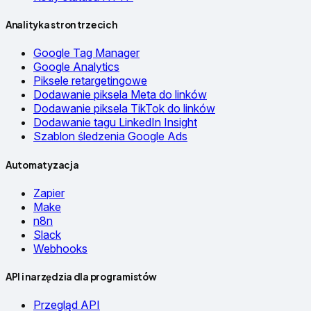
Analityka stron trzecich
Google Tag Manager
Google Analytics
Piksele retargetingowe
Dodawanie piksela Meta do linków
Dodawanie piksela TikTok do linków
Dodawanie tagu LinkedIn Insight
Szablon śledzenia Google Ads
Automatyzacja
Zapier
Make
n8n
Slack
Webhooks
API i narzędzia dla programistów
Przegląd API