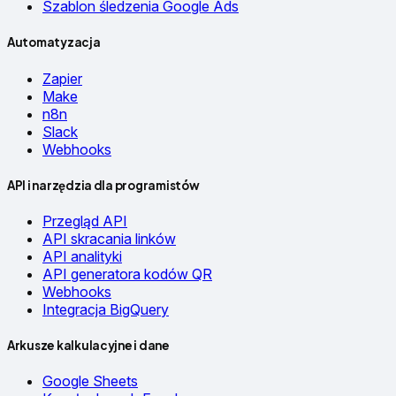
Szablon śledzenia Google Ads
Automatyzacja
Zapier
Make
n8n
Slack
Webhooks
API i narzędzia dla programistów
Przegląd API
API skracania linków
API analityki
API generatora kodów QR
Webhooks
Integracja BigQuery
Arkusze kalkulacyjne i dane
Google Sheets