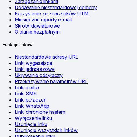
Zarządzanie linkami
Dodawanie niestandardowej domeny
Korzystanie ze znaczników UTM
Miesięczne raporty e-mail
Skróty klawiaturowe
O planie bezpłatnym
Funkcje linków
Niestandardowe adresy URL
Linki wygasające
Linki jednorazowe
Ukrywanie odsyłaczy
Przekazywanie parametrów URL
Linki mailto
Linki SMS
Linki połączeń
Linki WhatsApp
Linki chronione hasłem
Wyłączenie linku
Usunięcie linku
Usunięcie wszystkich linków
Duplikowanie linku