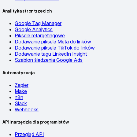
Analityka stron trzecich
Google Tag Manager
Google Analytics
Piksele retargetingowe
Dodawanie piksela Meta do linków
Dodawanie piksela TikTok do linków
Dodawanie tagu LinkedIn Insight
Szablon śledzenia Google Ads
Automatyzacja
Zapier
Make
n8n
Slack
Webhooks
API i narzędzia dla programistów
Przegląd API