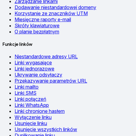
Zarządzanie linkami
Dodawanie niestandardowej domeny
Korzystanie ze znaczników UTM
Miesięczne raporty e-mail
Skróty klawiaturowe
O planie bezpłatnym
Funkcje linków
Niestandardowe adresy URL
Linki wygasające
Linki jednorazowe
Ukrywanie odsyłaczy
Przekazywanie parametrów URL
Linki mailto
Linki SMS
Linki połączeń
Linki WhatsApp
Linki chronione hasłem
Wyłączenie linku
Usunięcie linku
Usunięcie wszystkich linków
Duplikowanie linku