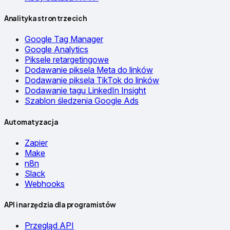
Analityka stron trzecich
Google Tag Manager
Google Analytics
Piksele retargetingowe
Dodawanie piksela Meta do linków
Dodawanie piksela TikTok do linków
Dodawanie tagu LinkedIn Insight
Szablon śledzenia Google Ads
Automatyzacja
Zapier
Make
n8n
Slack
Webhooks
API i narzędzia dla programistów
Przegląd API