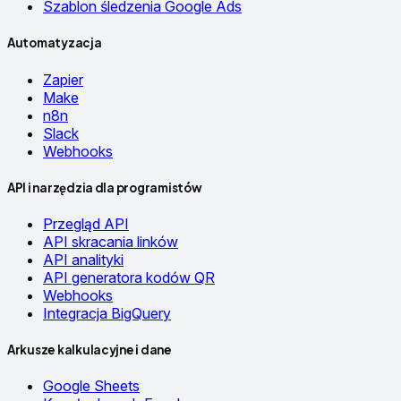
Szablon śledzenia Google Ads
Automatyzacja
Zapier
Make
n8n
Slack
Webhooks
API i narzędzia dla programistów
Przegląd API
API skracania linków
API analityki
API generatora kodów QR
Webhooks
Integracja BigQuery
Arkusze kalkulacyjne i dane
Google Sheets