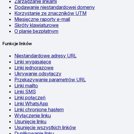
Zarządzanie linkami
Dodawanie niestandardowej domeny
Korzystanie ze znaczników UTM
Miesięczne raporty e-mail
Skróty klawiaturowe
O planie bezpłatnym
Funkcje linków
Niestandardowe adresy URL
Linki wygasające
Linki jednorazowe
Ukrywanie odsyłaczy
Przekazywanie parametrów URL
Linki mailto
Linki SMS
Linki połączeń
Linki WhatsApp
Linki chronione hasłem
Wyłączenie linku
Usunięcie linku
Usunięcie wszystkich linków
Duplikowanie linku