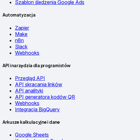
Szablon śledzenia Google Ads
Automatyzacja
Zapier
Make
n8n
Slack
Webhooks
API i narzędzia dla programistów
Przegląd API
API skracania linków
API analityki
API generatora kodów QR
Webhooks
Integracja BigQuery
Arkusze kalkulacyjne i dane
Google Sheets