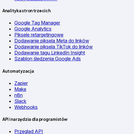
Analityka stron trzecich
Google Tag Manager
Google Analytics
Piksele retargetingowe
Dodawanie piksela Meta do linków
Dodawanie piksela TikTok do linków
Dodawanie tagu LinkedIn Insight
Szablon śledzenia Google Ads
Automatyzacja
Zapier
Make
n8n
Slack
Webhooks
API i narzędzia dla programistów
Przegląd API