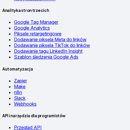
Analityka stron trzecich
Google Tag Manager
Google Analytics
Piksele retargetingowe
Dodawanie piksela Meta do linków
Dodawanie piksela TikTok do linków
Dodawanie tagu LinkedIn Insight
Szablon śledzenia Google Ads
Automatyzacja
Zapier
Make
n8n
Slack
Webhooks
API i narzędzia dla programistów
Przegląd API