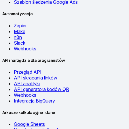
Szablon śledzenia Google Ads
Automatyzacja
Zapier
Make
n8n
Slack
Webhooks
API i narzędzia dla programistów
Przegląd API
API skracania linków
API analityki
API generatora kodów QR
Webhooks
Integracja BigQuery
Arkusze kalkulacyjne i dane
Google Sheets