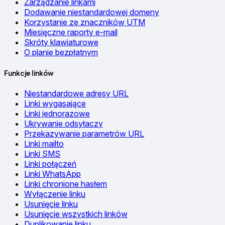
Zarządzanie linkami
Dodawanie niestandardowej domeny
Korzystanie ze znaczników UTM
Miesięczne raporty e-mail
Skróty klawiaturowe
O planie bezpłatnym
Funkcje linków
Niestandardowe adresy URL
Linki wygasające
Linki jednorazowe
Ukrywanie odsyłaczy
Przekazywanie parametrów URL
Linki mailto
Linki SMS
Linki połączeń
Linki WhatsApp
Linki chronione hasłem
Wyłączenie linku
Usunięcie linku
Usunięcie wszystkich linków
Duplikowanie linku