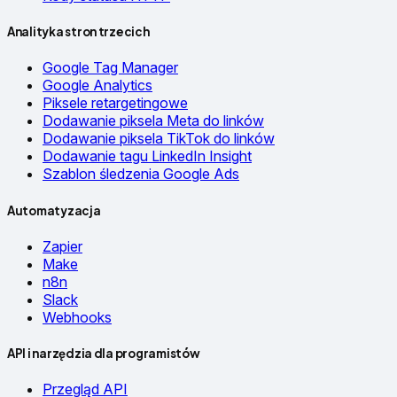
Analityka stron trzecich
Google Tag Manager
Google Analytics
Piksele retargetingowe
Dodawanie piksela Meta do linków
Dodawanie piksela TikTok do linków
Dodawanie tagu LinkedIn Insight
Szablon śledzenia Google Ads
Automatyzacja
Zapier
Make
n8n
Slack
Webhooks
API i narzędzia dla programistów
Przegląd API