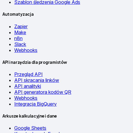
Szablon śledzenia Google Ads
Automatyzacja
Zapier
Make
n8n
Slack
Webhooks
API i narzędzia dla programistów
Przegląd API
API skracania linków
API analityki
API generatora kodów QR
Webhooks
Integracja BigQuery
Arkusze kalkulacyjne i dane
Google Sheets