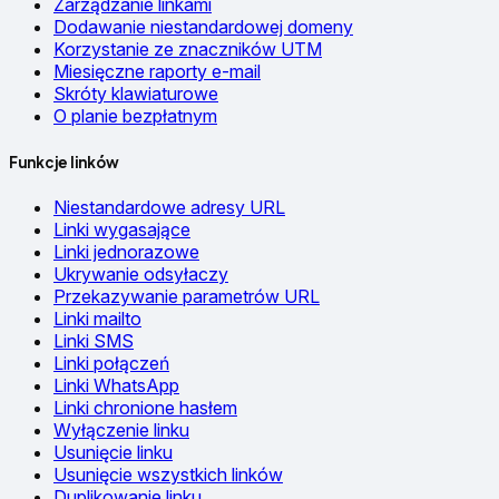
Zarządzanie linkami
Dodawanie niestandardowej domeny
Korzystanie ze znaczników UTM
Miesięczne raporty e-mail
Skróty klawiaturowe
O planie bezpłatnym
Funkcje linków
Niestandardowe adresy URL
Linki wygasające
Linki jednorazowe
Ukrywanie odsyłaczy
Przekazywanie parametrów URL
Linki mailto
Linki SMS
Linki połączeń
Linki WhatsApp
Linki chronione hasłem
Wyłączenie linku
Usunięcie linku
Usunięcie wszystkich linków
Duplikowanie linku