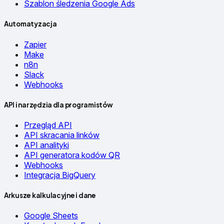
Szablon śledzenia Google Ads
Automatyzacja
Zapier
Make
n8n
Slack
Webhooks
API i narzędzia dla programistów
Przegląd API
API skracania linków
API analityki
API generatora kodów QR
Webhooks
Integracja BigQuery
Arkusze kalkulacyjne i dane
Google Sheets