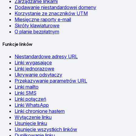
Zarządzanie linkami
Dodawanie niestandardowej domeny
Korzystanie ze znaczników UTM
Miesięczne raporty e-mail
Skróty klawiaturowe
O planie bezpłatnym
Funkcje linków
Niestandardowe adresy URL
Linki wygasające
Linki jednorazowe
Ukrywanie odsyłaczy
Przekazywanie parametrów URL
Linki mailto
Linki SMS
Linki połączeń
Linki WhatsApp
Linki chronione hasłem
Wyłączenie linku
Usunięcie linku
Usunięcie wszystkich linków
Duplikowanie linku