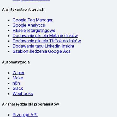
Analityka stron trzecich
Google Tag Manager
Google Analytics
Piksele retargetingowe
Dodawanie piksela Meta do linków
Dodawanie piksela TikTok do linków
Dodawanie tagu LinkedIn Insight
Szablon śledzenia Google Ads
Automatyzacja
Zapier
Make
n8n
Slack
Webhooks
API i narzędzia dla programistów
Przegląd API