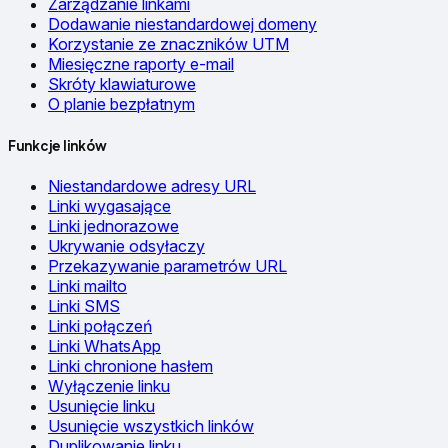
Zarządzanie linkami
Dodawanie niestandardowej domeny
Korzystanie ze znaczników UTM
Miesięczne raporty e-mail
Skróty klawiaturowe
O planie bezpłatnym
Funkcje linków
Niestandardowe adresy URL
Linki wygasające
Linki jednorazowe
Ukrywanie odsyłaczy
Przekazywanie parametrów URL
Linki mailto
Linki SMS
Linki połączeń
Linki WhatsApp
Linki chronione hasłem
Wyłączenie linku
Usunięcie linku
Usunięcie wszystkich linków
Duplikowanie linku