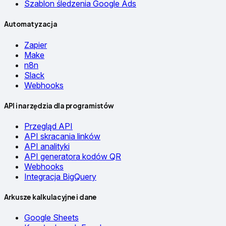
Szablon śledzenia Google Ads
Automatyzacja
Zapier
Make
n8n
Slack
Webhooks
API i narzędzia dla programistów
Przegląd API
API skracania linków
API analityki
API generatora kodów QR
Webhooks
Integracja BigQuery
Arkusze kalkulacyjne i dane
Google Sheets