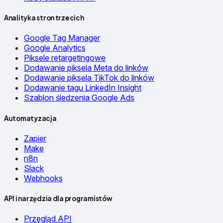
Analityka stron trzecich
Google Tag Manager
Google Analytics
Piksele retargetingowe
Dodawanie piksela Meta do linków
Dodawanie piksela TikTok do linków
Dodawanie tagu LinkedIn Insight
Szablon śledzenia Google Ads
Automatyzacja
Zapier
Make
n8n
Slack
Webhooks
API i narzędzia dla programistów
Przegląd API