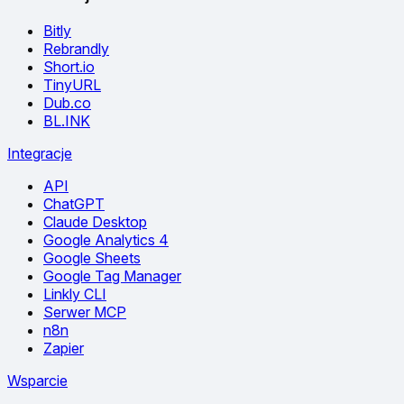
Bitly
Rebrandly
Short.io
TinyURL
Dub.co
BL.INK
Integracje
API
ChatGPT
Claude Desktop
Google Analytics 4
Google Sheets
Google Tag Manager
Linkly CLI
Serwer MCP
n8n
Zapier
Wsparcie