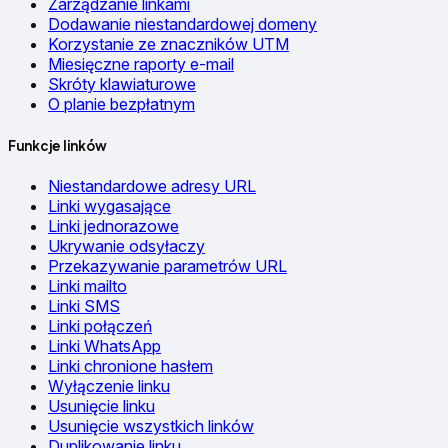
Zarządzanie linkami
Dodawanie niestandardowej domeny
Korzystanie ze znaczników UTM
Miesięczne raporty e-mail
Skróty klawiaturowe
O planie bezpłatnym
Funkcje linków
Niestandardowe adresy URL
Linki wygasające
Linki jednorazowe
Ukrywanie odsyłaczy
Przekazywanie parametrów URL
Linki mailto
Linki SMS
Linki połączeń
Linki WhatsApp
Linki chronione hasłem
Wyłączenie linku
Usunięcie linku
Usunięcie wszystkich linków
Duplikowanie linku