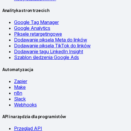
Analityka stron trzecich
Google Tag Manager
Google Analytics
Piksele retargetingowe
Dodawanie piksela Meta do linków
Dodawanie piksela TikTok do linków
Dodawanie tagu LinkedIn Insight
Szablon śledzenia Google Ads
Automatyzacja
Zapier
Make
n8n
Slack
Webhooks
API i narzędzia dla programistów
Przegląd API