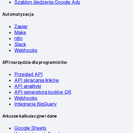
Szablon śledzenia Google Ads
Automatyzacja
Zapier
Make
n8n
Slack
Webhooks
API i narzędzia dla programistów
Przegląd API
API skracania linków
API analityki
API generatora kodów QR
Webhooks
Integracja BigQuery
Arkusze kalkulacyjne i dane
Google Sheets