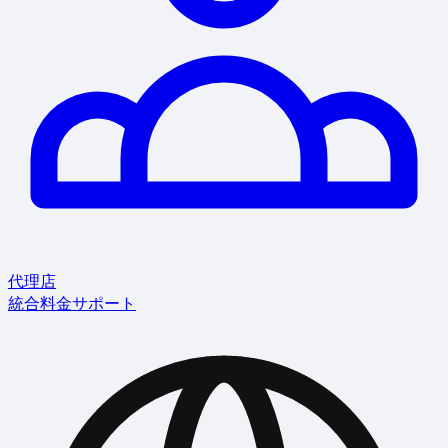
代理店
統合
料金
サポート