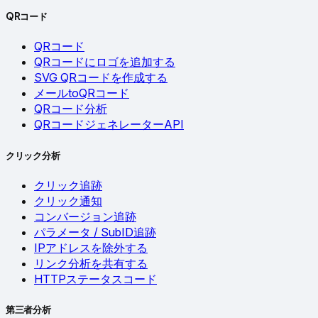
QRコード
QRコード
QRコードにロゴを追加する
SVG QRコードを作成する
メールtoQRコード
QRコード分析
QRコードジェネレーターAPI
クリック分析
クリック追跡
クリック通知
コンバージョン追跡
パラメータ / SubID追跡
IPアドレスを除外する
リンク分析を共有する
HTTPステータスコード
第三者分析