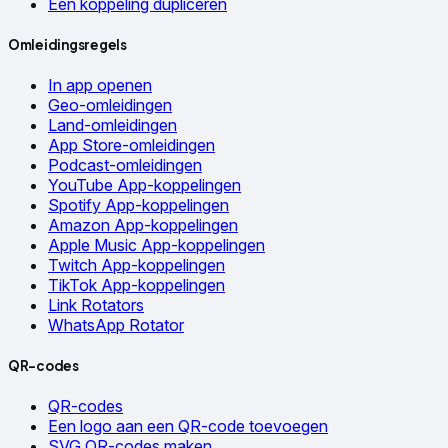
Een koppeling dupliceren
Omleidingsregels
In app openen
Geo-omleidingen
Land-omleidingen
App Store-omleidingen
Podcast-omleidingen
YouTube App-koppelingen
Spotify App-koppelingen
Amazon App-koppelingen
Apple Music App-koppelingen
Twitch App-koppelingen
TikTok App-koppelingen
Link Rotators
WhatsApp Rotator
QR-codes
QR-codes
Een logo aan een QR-code toevoegen
SVG QR-codes maken