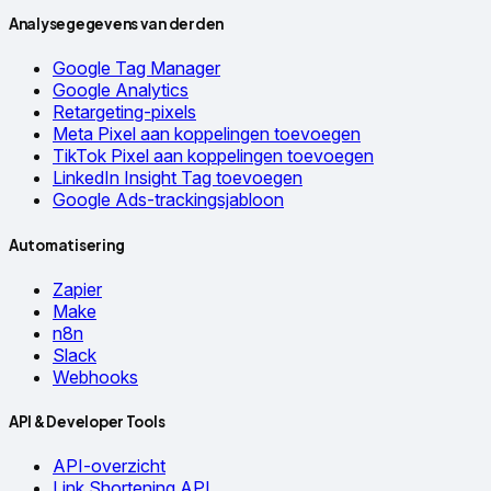
Analysegegevens van derden
Google Tag Manager
Google Analytics
Retargeting-pixels
Meta Pixel aan koppelingen toevoegen
TikTok Pixel aan koppelingen toevoegen
LinkedIn Insight Tag toevoegen
Google Ads-trackingsjabloon
Automatisering
Zapier
Make
n8n
Slack
Webhooks
API & Developer Tools
API-overzicht
Link Shortening API