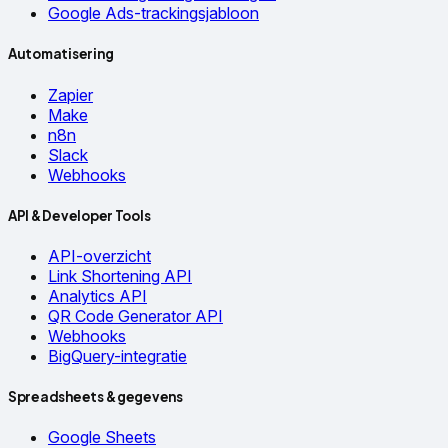
Google Ads-trackingsjabloon
Automatisering
Zapier
Make
n8n
Slack
Webhooks
API & Developer Tools
API-overzicht
Link Shortening API
Analytics API
QR Code Generator API
Webhooks
BigQuery-integratie
Spreadsheets & gegevens
Google Sheets