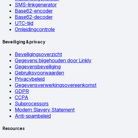
SMS-linkgenerator
Base62-encoder
Base62-decoder
UTC-tijd
Omleidingcontrole
Beveiliging & privacy
Beveiligingsoverzicht
Gegevens bijgehouden door Linkly
Gegevensbeveiliging
Gebruiksvoorwaarden
Privacybeleid
Gegevensverwerkingsovereenkomst
GDPR
CCPA
Subprocessors
Modern Slavery Statement
Anti-spambeleid
Resources