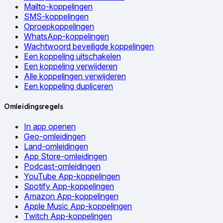
Mailto-koppelingen
SMS-koppelingen
Oproepkoppelingen
WhatsApp-koppelingen
Wachtwoord beveiligde koppelingen
Een koppeling uitschakelen
Een koppeling verwijderen
Alle koppelingen verwijderen
Een koppeling dupliceren
Omleidingsregels
In app openen
Geo-omleidingen
Land-omleidingen
App Store-omleidingen
Podcast-omleidingen
YouTube App-koppelingen
Spotify App-koppelingen
Amazon App-koppelingen
Apple Music App-koppelingen
Twitch App-koppelingen