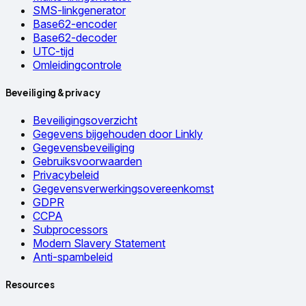
SMS-linkgenerator
Base62-encoder
Base62-decoder
UTC-tijd
Omleidingcontrole
Beveiliging & privacy
Beveiligingsoverzicht
Gegevens bijgehouden door Linkly
Gegevensbeveiliging
Gebruiksvoorwaarden
Privacybeleid
Gegevensverwerkingsovereenkomst
GDPR
CCPA
Subprocessors
Modern Slavery Statement
Anti-spambeleid
Resources