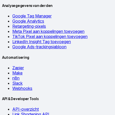
Analysegegevens van derden
Google Tag Manager
Google Analytics
Retargeting-pixels
Meta Pixel aan koppelingen toevoegen
TikTok Pixel aan koppelingen toevoegen
LinkedIn Insight Tag toevoegen
Google Ads-trackingsjabloon
Automatisering
Zapier
Make
n8n
Slack
Webhooks
API & Developer Tools
API-overzicht
Link Shortening API