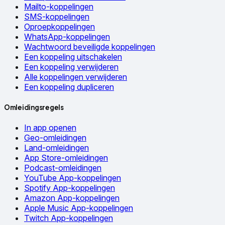
Mailto-koppelingen
SMS-koppelingen
Oproepkoppelingen
WhatsApp-koppelingen
Wachtwoord beveiligde koppelingen
Een koppeling uitschakelen
Een koppeling verwijderen
Alle koppelingen verwijderen
Een koppeling dupliceren
Omleidingsregels
In app openen
Geo-omleidingen
Land-omleidingen
App Store-omleidingen
Podcast-omleidingen
YouTube App-koppelingen
Spotify App-koppelingen
Amazon App-koppelingen
Apple Music App-koppelingen
Twitch App-koppelingen