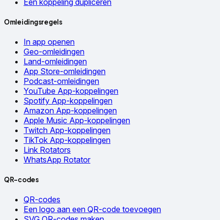
Een koppeling dupliceren
Omleidingsregels
In app openen
Geo-omleidingen
Land-omleidingen
App Store-omleidingen
Podcast-omleidingen
YouTube App-koppelingen
Spotify App-koppelingen
Amazon App-koppelingen
Apple Music App-koppelingen
Twitch App-koppelingen
TikTok App-koppelingen
Link Rotators
WhatsApp Rotator
QR-codes
QR-codes
Een logo aan een QR-code toevoegen
SVG QR-codes maken