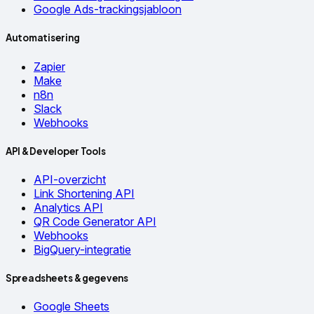
Google Ads-trackingsjabloon
Automatisering
Zapier
Make
n8n
Slack
Webhooks
API & Developer Tools
API-overzicht
Link Shortening API
Analytics API
QR Code Generator API
Webhooks
BigQuery-integratie
Spreadsheets & gegevens
Google Sheets