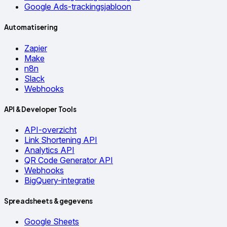
Google Ads-trackingsjabloon
Automatisering
Zapier
Make
n8n
Slack
Webhooks
API & Developer Tools
API-overzicht
Link Shortening API
Analytics API
QR Code Generator API
Webhooks
BigQuery-integratie
Spreadsheets & gegevens
Google Sheets