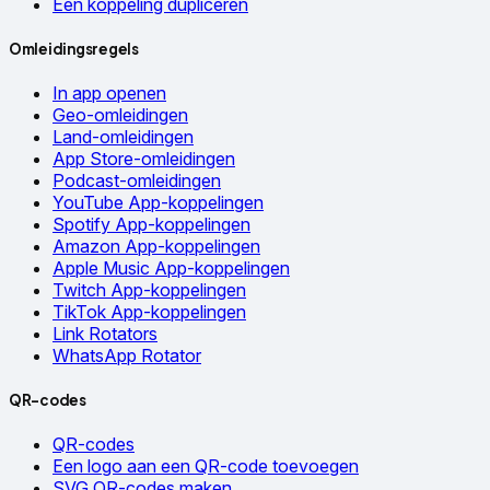
Een koppeling dupliceren
Omleidingsregels
In app openen
Geo-omleidingen
Land-omleidingen
App Store-omleidingen
Podcast-omleidingen
YouTube App-koppelingen
Spotify App-koppelingen
Amazon App-koppelingen
Apple Music App-koppelingen
Twitch App-koppelingen
TikTok App-koppelingen
Link Rotators
WhatsApp Rotator
QR-codes
QR-codes
Een logo aan een QR-code toevoegen
SVG QR-codes maken