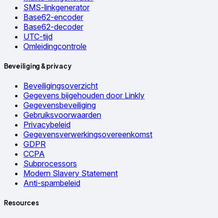
SMS-linkgenerator
Base62-encoder
Base62-decoder
UTC-tijd
Omleidingcontrole
Beveiliging & privacy
Beveiligingsoverzicht
Gegevens bijgehouden door Linkly
Gegevensbeveiliging
Gebruiksvoorwaarden
Privacybeleid
Gegevensverwerkingsovereenkomst
GDPR
CCPA
Subprocessors
Modern Slavery Statement
Anti-spambeleid
Resources