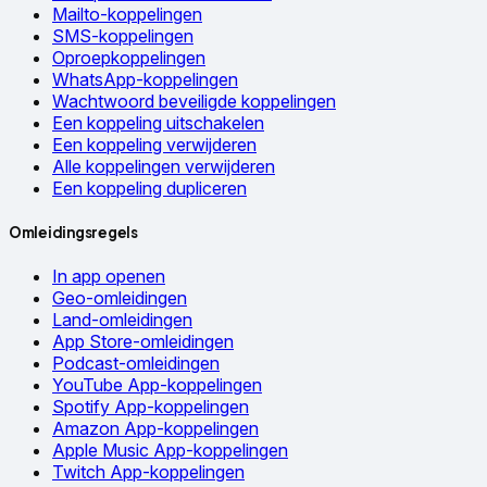
Mailto-koppelingen
SMS-koppelingen
Oproepkoppelingen
WhatsApp-koppelingen
Wachtwoord beveiligde koppelingen
Een koppeling uitschakelen
Een koppeling verwijderen
Alle koppelingen verwijderen
Een koppeling dupliceren
Omleidingsregels
In app openen
Geo-omleidingen
Land-omleidingen
App Store-omleidingen
Podcast-omleidingen
YouTube App-koppelingen
Spotify App-koppelingen
Amazon App-koppelingen
Apple Music App-koppelingen
Twitch App-koppelingen