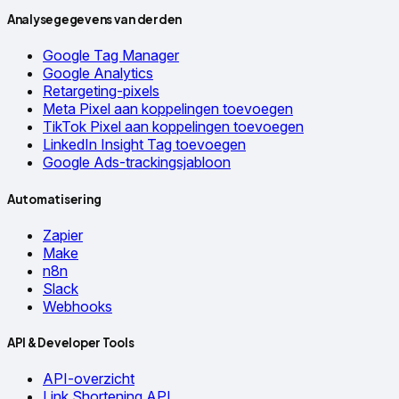
Analysegegevens van derden
Google Tag Manager
Google Analytics
Retargeting-pixels
Meta Pixel aan koppelingen toevoegen
TikTok Pixel aan koppelingen toevoegen
LinkedIn Insight Tag toevoegen
Google Ads-trackingsjabloon
Automatisering
Zapier
Make
n8n
Slack
Webhooks
API & Developer Tools
API-overzicht
Link Shortening API