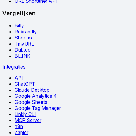
URL Shortener API
Vergelijken
Bitly
Rebrandly
Short.io
TinyURL
Dub.co
BL.INK
Integraties
API
ChatGPT
Claude Desktop
Google Analytics 4
Google Sheets
Google Tag Manager
Linkly CLI
MCP Server
n8n
Zapier