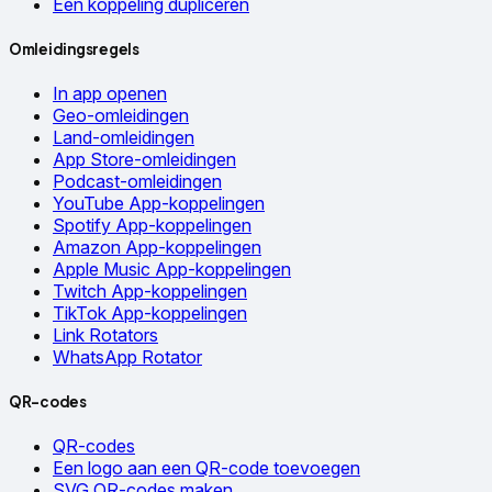
Een koppeling dupliceren
Omleidingsregels
In app openen
Geo-omleidingen
Land-omleidingen
App Store-omleidingen
Podcast-omleidingen
YouTube App-koppelingen
Spotify App-koppelingen
Amazon App-koppelingen
Apple Music App-koppelingen
Twitch App-koppelingen
TikTok App-koppelingen
Link Rotators
WhatsApp Rotator
QR-codes
QR-codes
Een logo aan een QR-code toevoegen
SVG QR-codes maken