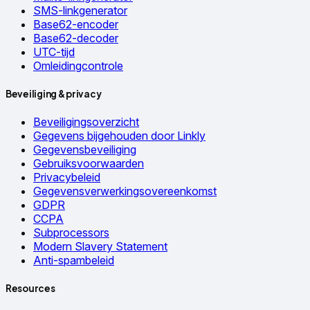
SMS-linkgenerator
Base62-encoder
Base62-decoder
UTC-tijd
Omleidingcontrole
Beveiliging & privacy
Beveiligingsoverzicht
Gegevens bijgehouden door Linkly
Gegevensbeveiliging
Gebruiksvoorwaarden
Privacybeleid
Gegevensverwerkingsovereenkomst
GDPR
CCPA
Subprocessors
Modern Slavery Statement
Anti-spambeleid
Resources