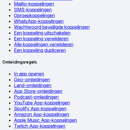
Mailto-koppelingen
SMS-koppelingen
Oproepkoppelingen
WhatsApp-koppelingen
Wachtwoord beveiligde koppelingen
Een koppeling uitschakelen
Een koppeling verwijderen
Alle koppelingen verwijderen
Een koppeling dupliceren
Omleidingsregels
In app openen
Geo-omleidingen
Land-omleidingen
App Store-omleidingen
Podcast-omleidingen
YouTube App-koppelingen
Spotify App-koppelingen
Amazon App-koppelingen
Apple Music App-koppelingen
Twitch App-koppelingen