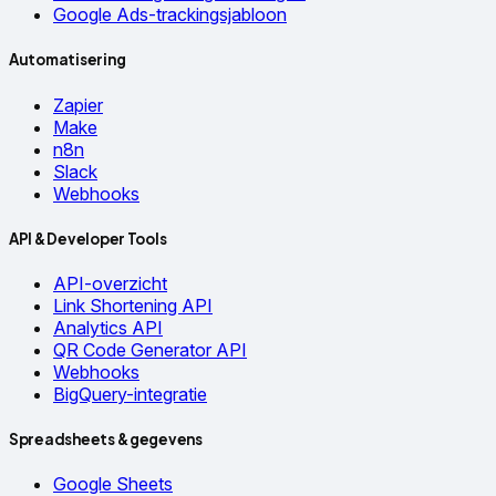
Google Ads-trackingsjabloon
Automatisering
Zapier
Make
n8n
Slack
Webhooks
API & Developer Tools
API-overzicht
Link Shortening API
Analytics API
QR Code Generator API
Webhooks
BigQuery-integratie
Spreadsheets & gegevens
Google Sheets