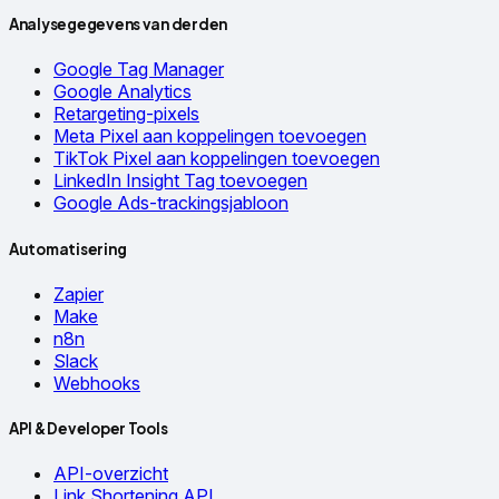
Analysegegevens van derden
Google Tag Manager
Google Analytics
Retargeting-pixels
Meta Pixel aan koppelingen toevoegen
TikTok Pixel aan koppelingen toevoegen
LinkedIn Insight Tag toevoegen
Google Ads-trackingsjabloon
Automatisering
Zapier
Make
n8n
Slack
Webhooks
API & Developer Tools
API-overzicht
Link Shortening API