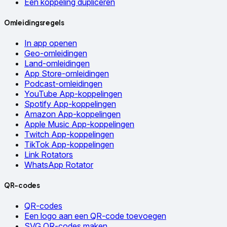
Een koppeling dupliceren
Omleidingsregels
In app openen
Geo-omleidingen
Land-omleidingen
App Store-omleidingen
Podcast-omleidingen
YouTube App-koppelingen
Spotify App-koppelingen
Amazon App-koppelingen
Apple Music App-koppelingen
Twitch App-koppelingen
TikTok App-koppelingen
Link Rotators
WhatsApp Rotator
QR-codes
QR-codes
Een logo aan een QR-code toevoegen
SVG QR-codes maken