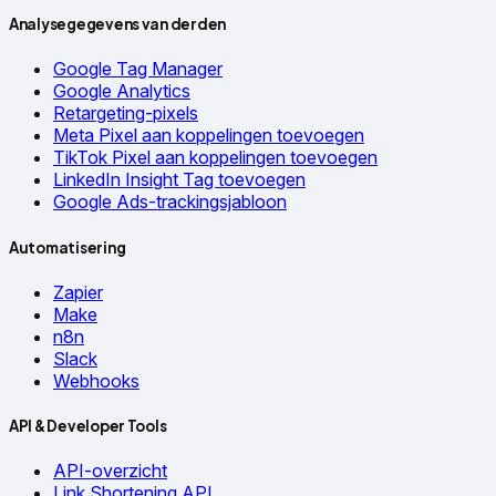
Analysegegevens van derden
Google Tag Manager
Google Analytics
Retargeting-pixels
Meta Pixel aan koppelingen toevoegen
TikTok Pixel aan koppelingen toevoegen
LinkedIn Insight Tag toevoegen
Google Ads-trackingsjabloon
Automatisering
Zapier
Make
n8n
Slack
Webhooks
API & Developer Tools
API-overzicht
Link Shortening API