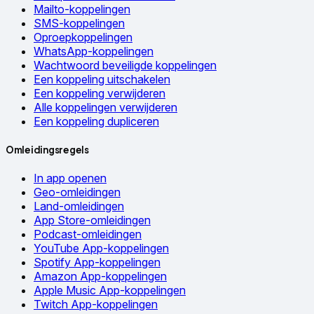
Mailto-koppelingen
SMS-koppelingen
Oproepkoppelingen
WhatsApp-koppelingen
Wachtwoord beveiligde koppelingen
Een koppeling uitschakelen
Een koppeling verwijderen
Alle koppelingen verwijderen
Een koppeling dupliceren
Omleidingsregels
In app openen
Geo-omleidingen
Land-omleidingen
App Store-omleidingen
Podcast-omleidingen
YouTube App-koppelingen
Spotify App-koppelingen
Amazon App-koppelingen
Apple Music App-koppelingen
Twitch App-koppelingen