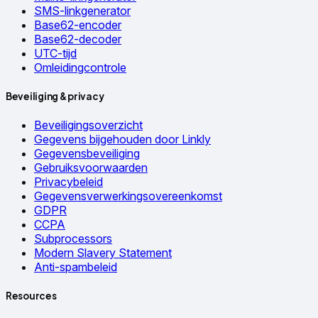
SMS-linkgenerator
Base62-encoder
Base62-decoder
UTC-tijd
Omleidingcontrole
Beveiliging & privacy
Beveiligingsoverzicht
Gegevens bijgehouden door Linkly
Gegevensbeveiliging
Gebruiksvoorwaarden
Privacybeleid
Gegevensverwerkingsovereenkomst
GDPR
CCPA
Subprocessors
Modern Slavery Statement
Anti-spambeleid
Resources