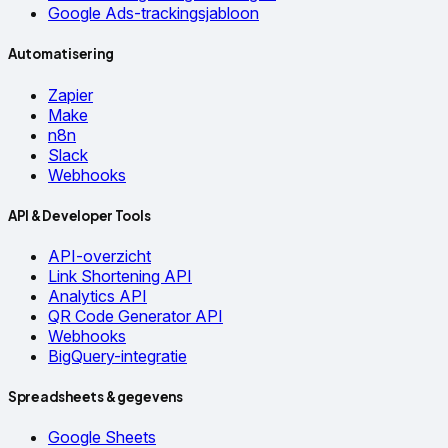
Google Ads-trackingsjabloon
Automatisering
Zapier
Make
n8n
Slack
Webhooks
API & Developer Tools
API-overzicht
Link Shortening API
Analytics API
QR Code Generator API
Webhooks
BigQuery-integratie
Spreadsheets & gegevens
Google Sheets