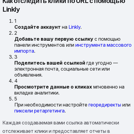
Как отследить клики по URL с помощью
Linkly
1
Создайте аккаунт
на
Linkly
.
2
Добавьте вашу первую ссылку
с помощью
панели инструментов или
инструмента массового
импорта
.
3
Поделитесь вашей ссылкой
где угодно —
электронная почта, социальные сети или
объявления.
4
Просмотрите данные о кликах
мгновенно на
вкладке аналитики.
5
При необходимости настройте
геореди­ректы
или
пиксели ретаргетинга
.
Каждая создаваемая вами ссылка автоматически
отслеживает клики и предоставляет отчеты в