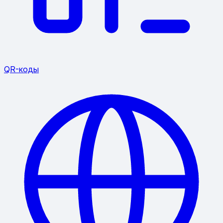
QR-коды