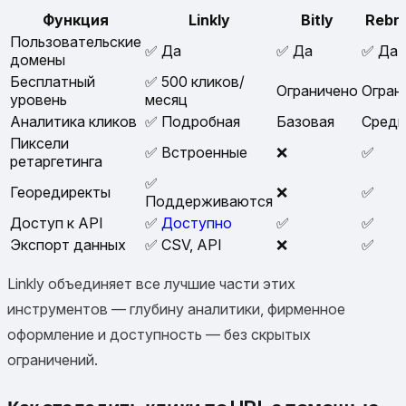
Функция
Linkly
Bitly
Rebr
Пользовательские
✅ Да
✅ Да
✅ Да
домены
Бесплатный
✅ 500 кликов/
Ограничено
Огран
уровень
месяц
Аналитика кликов
✅ Подробная
Базовая
Средн
Пиксели
✅ Встроенные
❌
✅
ретаргетинга
✅
Геореди­ректы
❌
✅
Поддерживаются
Доступ к API
✅
Доступно
✅
✅
Экспорт данных
✅ CSV, API
❌
✅
Linkly объединяет все лучшие части этих
инструментов — глубину аналитики, фирменное
оформление и доступность — без скрытых
ограничений.