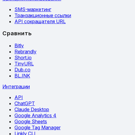
SMS-маркетинг
Транзакционные ссылки
API сокращателя URL
Сравнить
Bitly
Rebrandly
Short.io
TinyURL
Dub.co
BL.INK
Интеграции
API
ChatGPT
Claude Desktop
Google Analytics 4
Google Sheets
Google Tag Manager
Linkly CLI