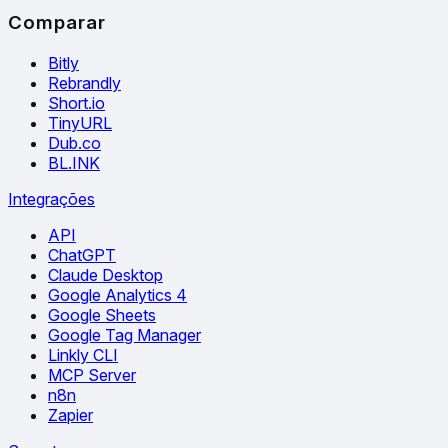
Comparar
Bitly
Rebrandly
Short.io
TinyURL
Dub.co
BL.INK
Integrações
API
ChatGPT
Claude Desktop
Google Analytics 4
Google Sheets
Google Tag Manager
Linkly CLI
MCP Server
n8n
Zapier