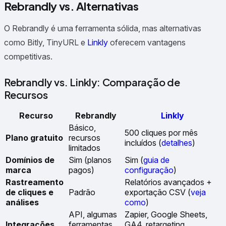
Rebrandly vs. Alternativas
O Rebrandly é uma ferramenta sólida, mas alternativas
como Bitly, TinyURL e
Linkly
oferecem vantagens
competitivas.
Rebrandly vs. Linkly: Comparação de
Recursos
Recurso
Rebrandly
Linkly
Básico,
500 cliques por mês
Plano gratuito
recursos
incluídos (
detalhes
)
limitados
Domínios de
Sim (planos
Sim (
guia de
marca
pagos)
configuração
)
Rastreamento
Relatórios avançados +
de cliques e
Padrão
exportação CSV (
veja
análises
como
)
API, algumas
Zapier, Google Sheets,
Integrações
ferramentas
GA4, retargeting