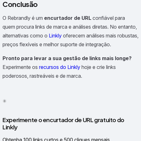
Conclusão
O Rebrandly é um
encurtador de URL
confiável para
quem procura links de marca e análises diretas. No entanto,
alternativas como o
Linkly
oferecem análises mais robustas,
preços flexíveis e melhor suporte de integração.
Pronto para levar a sua gestão de links mais longe?
Experimente os
recursos do Linkly
hoje e crie links
poderosos, rastreáveis e de marca.
✦
✳
●
Experimente o encurtador de URL gratuito do
Linkly
Obtenha 100 links curtos e 500 cliques mensais