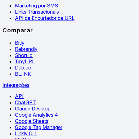
Marketing por SMS
Links Transacionais
API de Encurtador de URL
Comparar
Bitly
Rebrandly
Short.io
TinyURL
Dub.co
BL.INK
Integrações
API
ChatGPT
Claude Desktop
Google Analytics 4
Google Sheets
Google Tag Manager
Linkly CLI