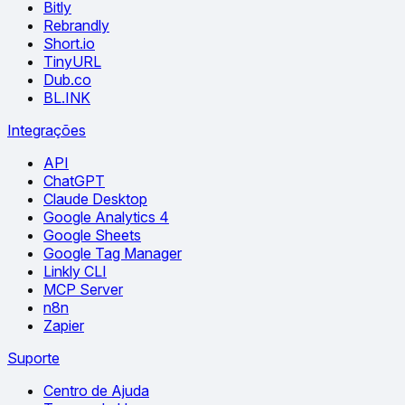
Bitly
Rebrandly
Short.io
TinyURL
Dub.co
BL.INK
Integrações
API
ChatGPT
Claude Desktop
Google Analytics 4
Google Sheets
Google Tag Manager
Linkly CLI
MCP Server
n8n
Zapier
Suporte
Centro de Ajuda