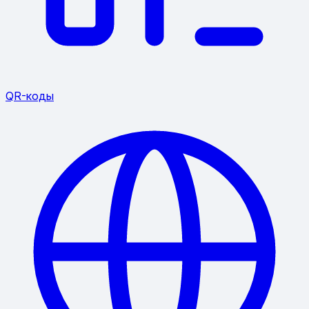
QR-коды