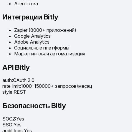
Агентства
Интеграции Bitly
Zapier (8000+ приложений)
Google Analytics
Adobe Analytics
Социальные платформы
Маркетинговая автоматизация
API Bitly
auth
:
OAuth 2.0
rate limit
:
1000–150000+ запросов/месяц
style
:
REST
Безопасность Bitly
SOC2
:
Yes
SSO
:
Yes
audit logs
:
Yes