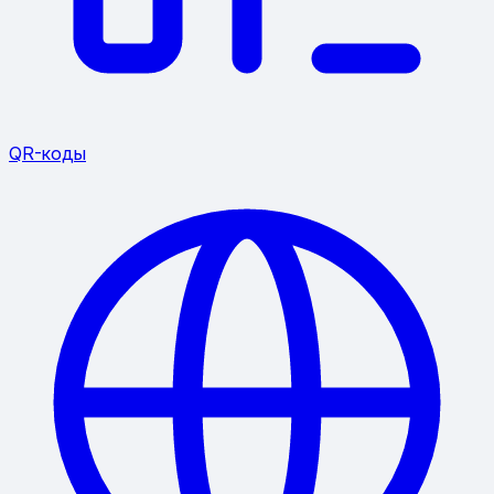
QR-коды