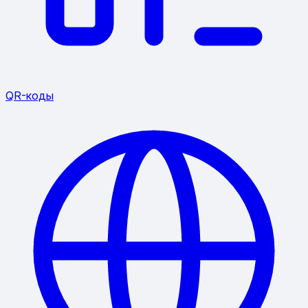
QR-коды