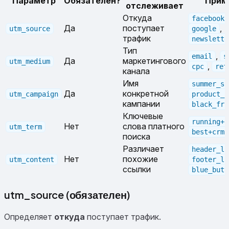
Параметр
Обязателен?
Прим
отслеживает
Откуда
facebook
Да
поступает
,
utm_source
google
трафик
newslette
Тип
,
email
s
Да
маркетингового
utm_medium
,
cpc
ref
канала
Имя
summer_sa
Да
конкретной
utm_campaign
product_l
кампании
black_fri
Ключевые
running+s
Нет
слова платного
utm_term
best+crm
поиска
Различает
header_li
Нет
похожие
utm_content
footer_li
ссылки
blue_butt
utm_source (обязателен)
Определяет
откуда
поступает трафик.