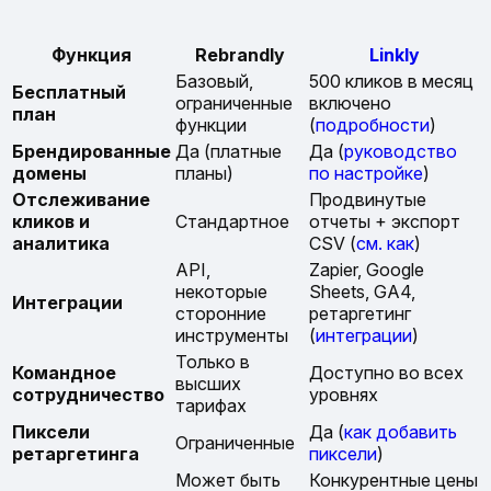
Функция
Rebrandly
Linkly
Базовый,
500 кликов в месяц
Бесплатный
ограниченные
включено
план
функции
(
подробности
)
Брендированные
Да (платные
Да (
руководство
домены
планы)
по настройке
)
Отслеживание
Продвинутые
кликов и
Стандартное
отчеты + экспорт
аналитика
CSV (
см. как
)
API,
Zapier, Google
некоторые
Sheets, GA4,
Интеграции
сторонние
ретаргетинг
инструменты
(
интеграции
)
Только в
Командное
Доступно во всех
высших
сотрудничество
уровнях
тарифах
Пиксели
Да (
как добавить
Ограниченные
ретаргетинга
пиксели
)
Может быть
Конкурентные цены