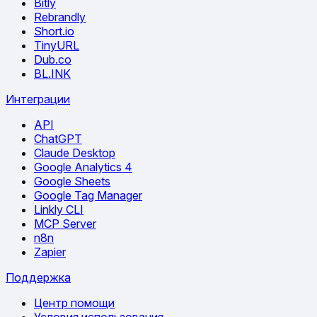
Bitly
Rebrandly
Short.io
TinyURL
Dub.co
BL.INK
Интеграции
API
ChatGPT
Claude Desktop
Google Analytics 4
Google Sheets
Google Tag Manager
Linkly CLI
MCP Server
n8n
Zapier
Поддержка
Центр помощи
Условия использования