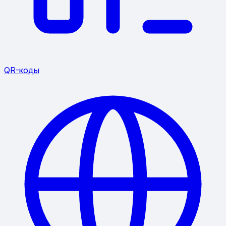
QR-коды