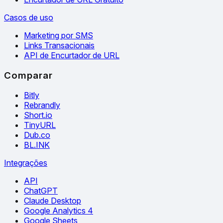
Casos de uso
Marketing por SMS
Links Transacionais
API de Encurtador de URL
Comparar
Bitly
Rebrandly
Short.io
TinyURL
Dub.co
BL.INK
Integrações
API
ChatGPT
Claude Desktop
Google Analytics 4
Google Sheets