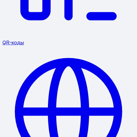
QR-коды