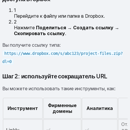
1
Перейдите к файлу или папке в Dropbox.
2
Нажмите
Поделиться
→
Создать ссылку
→
Скопировать ссылку
.
Вы получите ссылку типа:
https://www.dropbox.com/s/abc123/project-files.zip?
dl=0
Шаг 2: используйте сокращатель URL
Вы можете использовать такие инструменты, как:
Фирменные
Инструмент
Аналитика
домены
Отл
Linkly
✅
✅
для