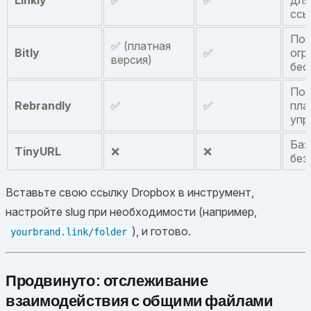
ссы
Поп
✅ (платная
Bitly
✅
огр
версия)
бес
Пол
Rebrandly
✅
✅
пла
упр
Баз
TinyURL
❌
❌
без
Вставьте свою ссылку Dropbox в инструмент,
настройте slug при необходимости (например,
), и готово.
yourbrand.link/folder
Продвинуто: отслеживание
взаимодействия с общими файлами