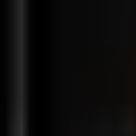
Funkcje
Rozwiązania
Integracje
Cennik
Wsparcie
pl
Zaloguj się
Rozpocznij za darmo