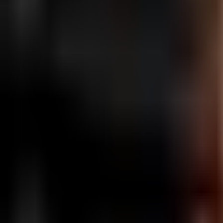
Zaloguj się
Zarejestruj się