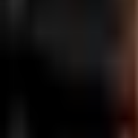
Zaloguj się
Zarejestruj się