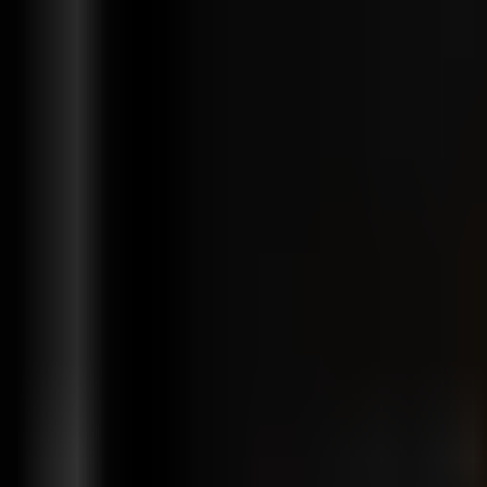
Funkcje
Rozwiązania
Integracje
Cennik
Wsparcie
pl
Zaloguj się
Rozpocznij za darmo