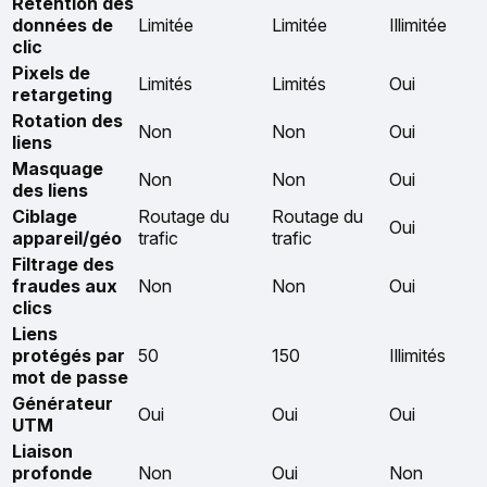
Rétention des
données de
Limitée
Limitée
Illimitée
clic
Pixels de
Limités
Limités
Oui
retargeting
Rotation des
Non
Non
Oui
liens
Masquage
Non
Non
Oui
des liens
Ciblage
Routage du
Routage du
Oui
appareil/géo
trafic
trafic
Filtrage des
fraudes aux
Non
Non
Oui
clics
Liens
protégés par
50
150
Illimités
mot de passe
Générateur
Oui
Oui
Oui
UTM
Liaison
profonde
Non
Oui
Non