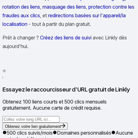
rotation des liens
,
masquage des liens
,
protection contre les
fraudes aux clics
, et
redirections basées sur l'appareil/la
localisation
- tout à partir du plan gratuit.
Prêt à changer ?
Créez des liens de suivi
avec Linkly dès
aujourd'hui.
✦
✳
●
Essayez le raccourcisseur d'URL gratuit de Linkly
Obtenez 100 liens courts et 500 clics mensuels
gratuitement. Aucune carte de crédit requise.
Obtenez votre lien gratuitement
500 clics suivis/mois
Domaines personnalisés
Aucune