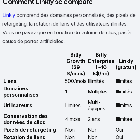
Comment Linkly se compare
Linkly
comprend des domaines personnalisés, des pixels de
retargeting, la rotation de liens et des utilisateurs illimités.
Vous ne payez que en fonction du volume de clics, pas à
cause de portes artificielles.
Bitly
Bitly
Growth
Enterprise
Linkly
(29
(~10
(gratuit)
$/mois)
k$/an)
Liens
500/mois
Illimités
Illimités
Domaines
1
Multiples
Illimités
personnalisés
Multi-
Utilisateurs
Limités
Illimités
équipes
Conservation des
4 mois
2 ans
Illimitée
données de clics
Pixels de retargeting
Non
Non
Oui
Rotation de liens
Non
Non
Oui