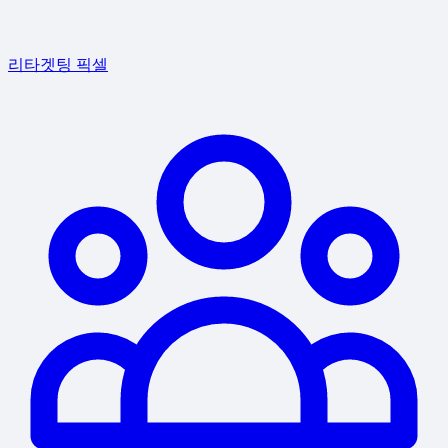
리타겟팅 픽셀