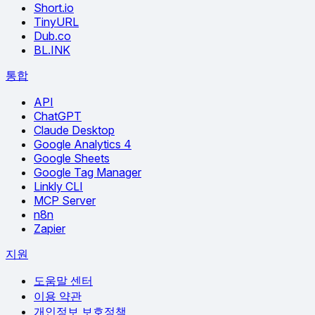
Short.io
TinyURL
Dub.co
BL.INK
통합
API
ChatGPT
Claude Desktop
Google Analytics 4
Google Sheets
Google Tag Manager
Linkly CLI
MCP Server
n8n
Zapier
지원
도움말 센터
이용 약관
개인정보 보호정책