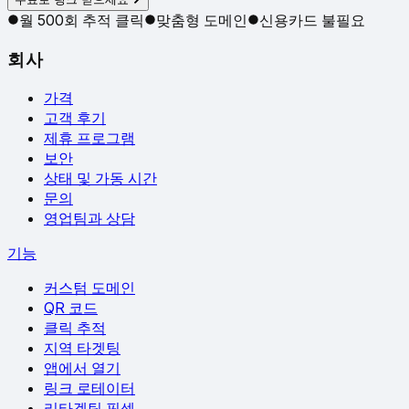
월 500회 추적 클릭
맞춤형 도메인
신용카드 불필요
회사
가격
고객 후기
제휴 프로그램
보안
상태 및 가동 시간
문의
영업팀과 상담
기능
커스텀 도메인
QR 코드
클릭 추적
지역 타겟팅
앱에서 열기
링크 로테이터
리타겟팅 픽셀