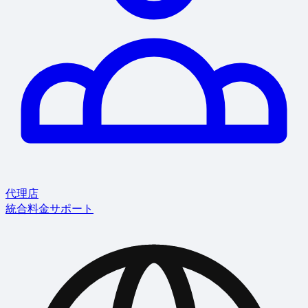
代理店
統合
料金
サポート