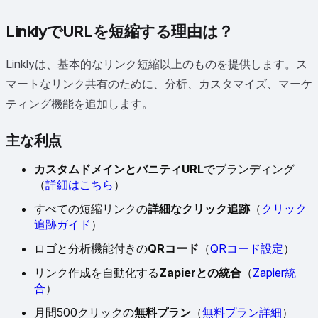
LinklyでURLを短縮する理由は？
Linklyは、基本的なリンク短縮以上のものを提供します。ス
マートなリンク共有のために、分析、カスタマイズ、マーケ
ティング機能を追加します。
主な利点
カスタムドメインとバニティURL
でブランディング
（
詳細はこちら
）
すべての短縮リンクの
詳細なクリック追跡
（
クリック
追跡ガイド
）
ロゴと分析機能付きの
QRコード
（
QRコード設定
）
リンク作成を自動化する
Zapierとの統合
（
Zapier統
合
）
月間500クリックの
無料プラン
（
無料プラン詳細
）