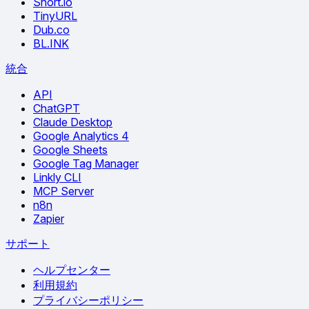
Short.io
TinyURL
Dub.co
BL.INK
統合
API
ChatGPT
Claude Desktop
Google Analytics 4
Google Sheets
Google Tag Manager
Linkly CLI
MCP Server
n8n
Zapier
サポート
ヘルプセンター
利用規約
プライバシーポリシー