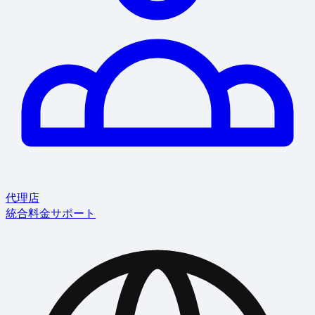
代理店
統合
料金
サポート