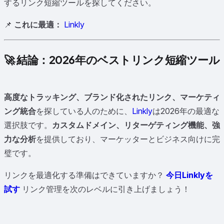
するリンク短縮ツールを探してください。
📌
これに最適：
Linkly
🚀 結論：2026年のベストリンク短縮ツール
高度なトラッキング、ブランド化されたリンク、マーケティ
ング統合
を探している人のために、
Linkly
は2026年の最適な
選択肢です。
カスタムドメイン、リターゲティング機能、強
力な分析
を提供しており、マーケッターとビジネス向けに完
璧です。
リンクを最適化する準備はできていますか？
今日Linklyを
試す
リンク管理を次のレベルに引き上げましょう！
✦