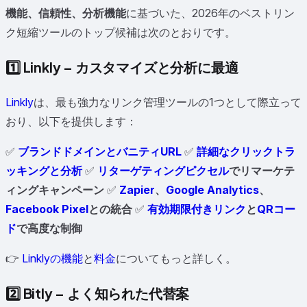
機能、信頼性、分析機能
に基づいた、2026年のベストリン
ク短縮ツールのトップ候補は次のとおりです。
1️⃣
Linkly – カスタマイズと分析に最適
Linkly
は、最も強力なリンク管理ツールの1つとして際立って
おり、以下を提供します：
✅
ブランドドメインとバニティURL
✅
詳細なクリックトラ
ッキングと分析
✅
リターゲティングピクセル
でリマーケテ
ィングキャンペーン
✅
Zapier
、
Google Analytics
、
Facebook Pixel
との統合
✅
有効期限付きリンク
と
QRコー
ド
で高度な制御
👉
Linklyの機能
と
料金
についてもっと詳しく。
2️⃣
Bitly – よく知られた代替案