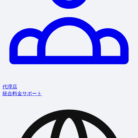
代理店
統合
料金
サポート