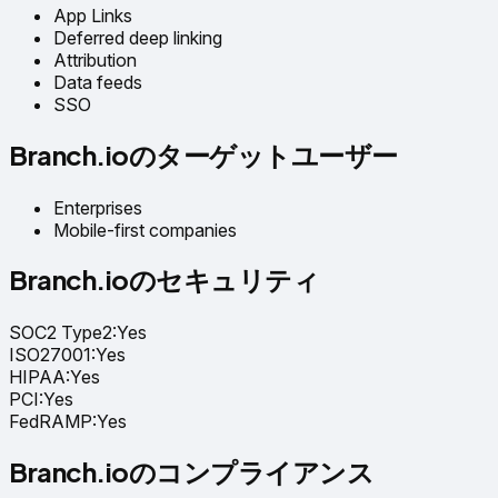
App Links
Deferred deep linking
Attribution
Data feeds
SSO
Branch.ioのターゲットユーザー
Enterprises
Mobile-first companies
Branch.ioのセキュリティ
SOC2 Type2
:
Yes
ISO27001
:
Yes
HIPAA
:
Yes
PCI
:
Yes
FedRAMP
:
Yes
Branch.ioのコンプライアンス