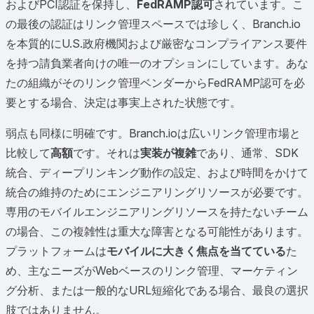
およびPCI認証を保持し、
FedRAMP認可
されています。こ
の最後の認証はリンク管理スペースでは珍しく、Branch.io
を本質的にU.S.政府機関および厳密なコンプライアンス要件
を持つ請負業者向けの唯一のオプションにしています。あな
たの組織がそのリンク管理ベンダーからFedRAMP認可を必
要とする場合、決定は事実上された状態です。
弱点も同様に明確です。Branch.ioは広いリンク管理市場と
比較して
高額
です。それは
実装が複雑
であり、通常、SDK
統合、ディープリンキング動作の設定、および時間をかけて
統合の維持のためにエンジニアリングリソースが必要です。
専用のモバイルエンジニアリングリソースを持たないチーム
の場合、この複雑性は重大な障害となる可能性があります。
プラットフォームは
モバイルに大きく焦点を当てている
た
め、主なニーズがWebベースのリンク管理、マーケティン
グ分析、または一般的なURL短縮化である場合、最良の選択
肢ではありません。