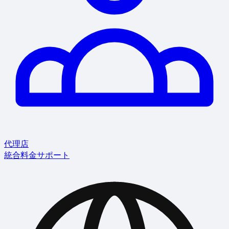
代理店
統合
料金
サポート