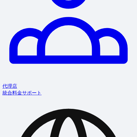
代理店
統合
料金
サポート