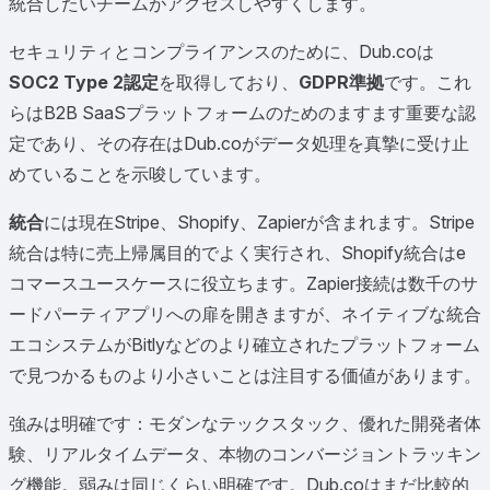
統合したいチームがアクセスしやすくします。
セキュリティとコンプライアンスのために、Dub.coは
SOC2 Type 2認定
を取得しており、
GDPR準拠
です。これ
らはB2B SaaSプラットフォームのためのますます重要な認
定であり、その存在はDub.coがデータ処理を真摯に受け止
めていることを示唆しています。
統合
には現在Stripe、Shopify、Zapierが含まれます。Stripe
統合は特に売上帰属目的でよく実行され、Shopify統合はe
コマースユースケースに役立ちます。Zapier接続は数千のサ
ードパーティアプリへの扉を開きますが、ネイティブな統合
エコシステムがBitlyなどのより確立されたプラットフォーム
で見つかるものより小さいことは注目する価値があります。
強みは明確です：モダンなテックスタック、優れた開発者体
験、リアルタイムデータ、本物のコンバージョントラッキン
グ機能。弱みは同じくらい明確です。Dub.coはまだ比較的