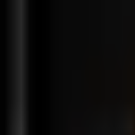
Funzionalità
Soluzioni
Integrazioni
Prezzi
Supporto
it
Accedi
Inizia gratis