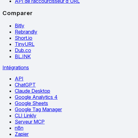
API de raccourcisseur d'URL
Comparer
Bitly
Rebrandly
Short.io
TinyURL
Dub.co
BL.INK
Intégrations
API
ChatGPT
Claude Desktop
Google Analytics 4
Google Sheets
Google Tag Manager
CLI Linkly
Serveur MCP
n8n
Zapier