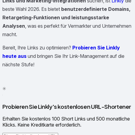
Links und Marketing-Integrationen
suchen, ist
Linkly
die
beste Wahl 2026. Es bietet
benutzerdefinierte Domains,
Retargeting-Funktionen und leistungsstarke
Analysen
, was es perfekt für Vermarkter und Unternehmen
macht.
Bereit, Ihre Links zu optimieren?
Probieren Sie Linkly
heute aus
und bringen Sie Ihr Link-Management auf die
nächste Stufe!
✦
✳
●
Probieren Sie Linkly's kostenlosen URL-Shortener
Erhalten Sie kostenlos 100 Short Links und 500 monatliche
Klicks. Keine Kreditkarte erforderlich.