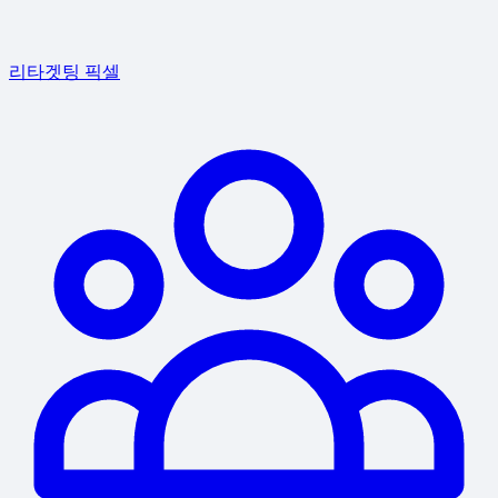
리타겟팅 픽셀