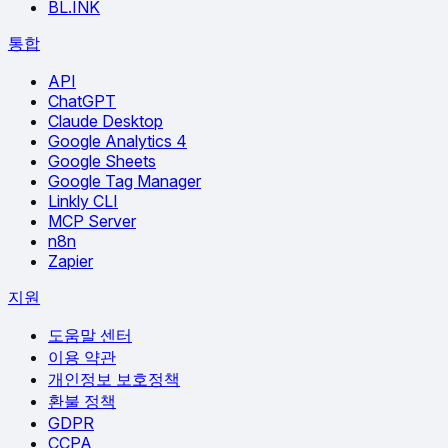
BL.INK
통합
API
ChatGPT
Claude Desktop
Google Analytics 4
Google Sheets
Google Tag Manager
Linkly CLI
MCP Server
n8n
Zapier
지원
도움말 센터
이용 약관
개인정보 보호정책
환불 정책
GDPR
CCPA