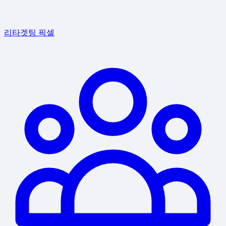
리타겟팅 픽셀