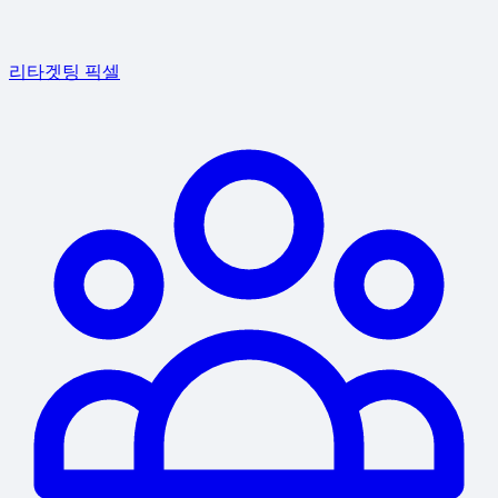
리타겟팅 픽셀