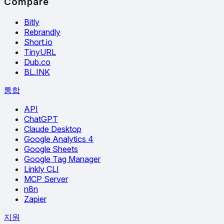
Compare
Bitly
Rebrandly
Short.io
TinyURL
Dub.co
BL.INK
통합
API
ChatGPT
Claude Desktop
Google Analytics 4
Google Sheets
Google Tag Manager
Linkly CLI
MCP Server
n8n
Zapier
지원