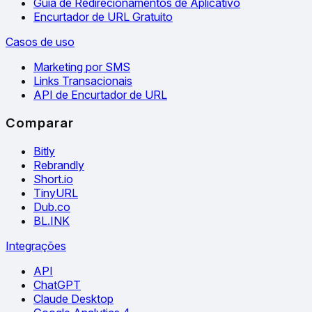
Guia de Redirecionamentos de Aplicativo
Encurtador de URL Gratuito
Casos de uso
Marketing por SMS
Links Transacionais
API de Encurtador de URL
Comparar
Bitly
Rebrandly
Short.io
TinyURL
Dub.co
BL.INK
Integrações
API
ChatGPT
Claude Desktop