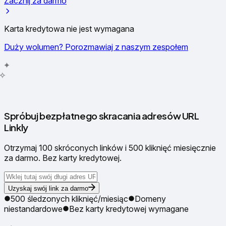
Zacznij za darmo
Karta kredytowa nie jest wymagana
Duży wolumen? Porozmawiaj z naszym zespołem
✦
✧
✳
Spróbuj bezpłatnego skracania adresów URL
Linkly
Otrzymaj 100 skróconych linków i 500 kliknięć miesięcznie
za darmo. Bez karty kredytowej.
Uzyskaj swój link za darmo
500 śledzonych kliknięć/miesiąc
Domeny
niestandardowe
Bez karty kredytowej wymagane