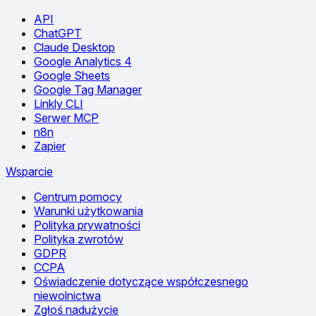
API
ChatGPT
Claude Desktop
Google Analytics 4
Google Sheets
Google Tag Manager
Linkly CLI
Serwer MCP
n8n
Zapier
Wsparcie
Centrum pomocy
Warunki użytkowania
Polityka prywatności
Polityka zwrotów
GDPR
CCPA
Oświadczenie dotyczące współczesnego
niewolnictwa
Zgłoś nadużycie