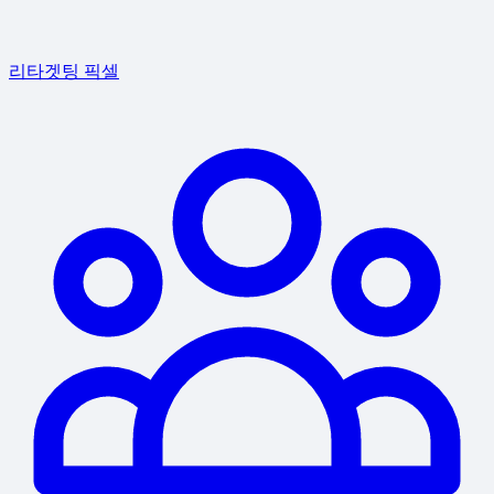
리타겟팅 픽셀