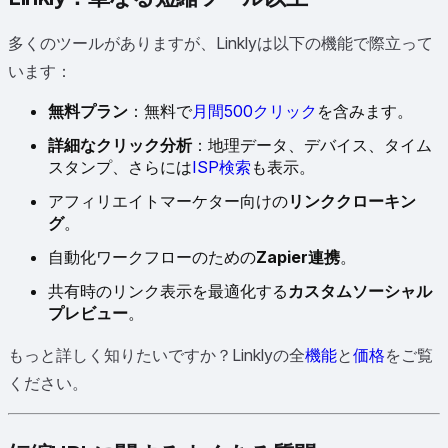
多くのツールがありますが、Linklyは以下の機能で際立って
います：
無料プラン
：無料で
月間500クリック
を含みます。
詳細なクリック分析
：地理データ、デバイス、タイム
スタンプ、さらには
ISP検索
も表示。
アフィリエイトマーケター向けの
リンククローキン
グ
。
自動化ワークフローのための
Zapier連携
。
共有時のリンク表示を最適化する
カスタムソーシャル
プレビュー
。
もっと詳しく知りたいですか？Linklyの全
機能
と
価格
をご覧
ください。