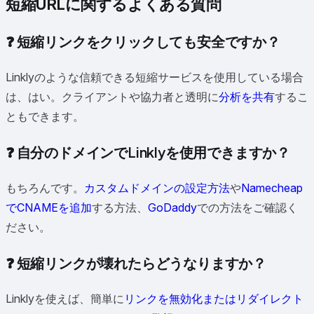
短縮URLに関するよくある質問
❓ 短縮リンクをクリックしても安全ですか？
Linklyのような信頼できる短縮サービスを使用している場合
は、はい。クライアントや協力者と透明に
分析を共有
するこ
ともできます。
❓ 自分のドメインでLinklyを使用できますか？
もちろんです。
カスタムドメインの設定方法
や
Namecheap
でCNAMEを追加
する方法、
GoDaddy
での方法をご確認く
ださい。
❓ 短縮リンクが壊れたらどうなりますか？
Linklyを使えば、簡単に
リンクを無効化またはリダイレクト