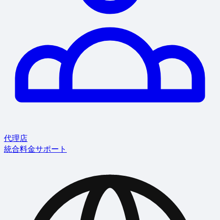
代理店
統合
料金
サポート