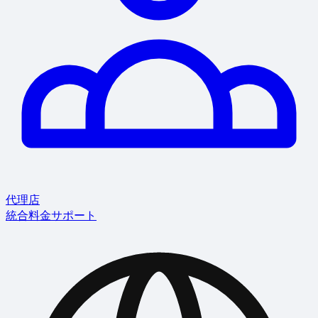
代理店
統合
料金
サポート