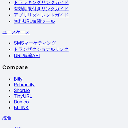
トラッキングリンクガイド
有効期限付きリンクガイド
アプリリダイレクトガイド
無料URL短縮ツール
ユースケース
SMSマーケティング
トランザクショナルリンク
URL短縮API
Compare
Bitly
Rebrandly
Short.io
TinyURL
Dub.co
BL.INK
統合